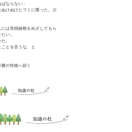
ばならない」

はぬけぬけとフミに喋った。少
んには良樹細根をめざしてもら
たい」

た。

ことを言うな、と

勝の性格へ続く
