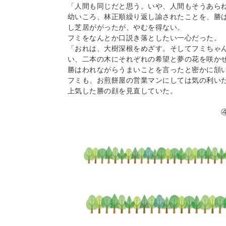
「人間も同じだと思う。いや、人間もそうあらね
幼いころ、林正順繰り返し諭されたことを、勝
し芝居ががったが、やむを得ない。

フミをなんとか口説き落としたい一心だった。

「おれは、大樹深根をめざす。そしてフミちゃ
い、二本の木にそれぞれの希望と夢の花を咲かせ
勝はわれながらうまいことを言ったと密かに頷い
フミも、お煎餅屋の営業マンにしては気の利いた
上気した勝の顔を見直していた。

　　　　　　　　　　　　　　　　　　　　　④