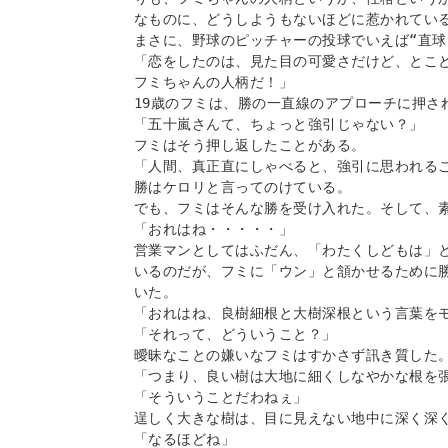
なものに、どうしようもないほどに惹かれている
まさに、野球のピッチャーの投球でいえば“直球”
「恋をしたのは、見た目の可愛さだけど、とこ
フミちゃんの人柄だ！」

19歳のフミは、勝の一直線のアプローチに押され
「五十嵐さんて、ちょっと強引じゃない？」

フミはそう押し返したことがある。

「人間、真正直にしゃべると、強引に思われるこ
勝はケロリと言ってのけている。

でも、フミはそんな勝を受け入れた。そして、素
「おれはね・・・・・」

営業マンとしてはふだん、「わたくしどもは」
いるのだが、フミに「ウン」と頷かせるために
いた。

「おれはね、良樹細根と大樹深根という言葉をモ
「それって、どういうこと？」

曖昧なことの嫌いなフミはすかさず訊き質した。
「つまり、良い樹は大地に細くしなやかな根を張
「そういうことだわねぇ」

逞しく大きな樹は、目に見えない地中に深く深く
「なるほどね」
