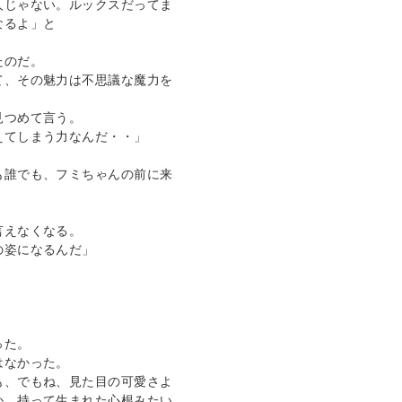
人じゃない。ルックスだってま
るよ」と

のだ。

て、その魅力は不思議な魔力を
つめて言う。

てしまう力なんだ・・」

も誰でも、フミちゃんの前に来
えなくなる。

姿になるんだ」

た。

なかった。

も、でもね、見た目の可愛さよ
か、持って生まれた心根みたい