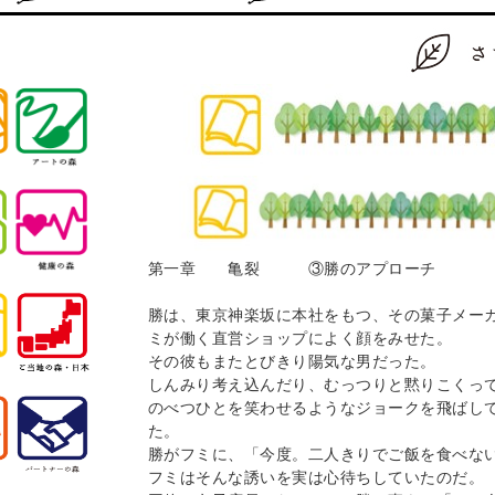
第一章　　亀裂　　　③勝のアプローチ

勝は、東京神楽坂に本社をもつ、その菓子メー
ミが働く直営ショップによく顔をみせた。

その彼もまたとびきり陽気な男だった。

しんみり考え込んだり、むっつりと黙りこくって
のべつひとを笑わせるようなジョークを飛ばし
た。

勝がフミに、「今度。二人きりでご飯を食べない
フミはそんな誘いを実は心待ちしていたのだ。
