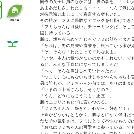
同僚の女子店員のなかには、勝の事を、「いい
あまあだしさ。わたしも・・・・・なんて気にな
対抗意識丸出しにして宣言する者もいた。

その勝が、フミに果敢なアタックを仕掛けてきた
「フミちゃんは可愛い。チャーミングだ。そし
隠し持っている・・・・・」

勝は、頬を赤らめてたじろぐフミの顔をヒタと見
「それは、男の見栄や虚栄を、根っこから履がえ
「そ、そんな！わたしって平凡な女よ」

「いや、本人は気づかないのかもしれない。で
ると、みんな正直にになってしまうんだ」

「へぇ！そんな事はじめていわれたわ」

「つまり、心にもないおせじやおべんちゃらも言
男は誰もが、フミちゃんの前では、ありのままの
「いまの五十嵐さんも、そうなの？」

「うん。どうにもこうにも、正直！」

勝はニコリともせずに言いつのる。

「フミちゃんが、好きだ。心から、好きだ！」

正直かどうかはともかく、勝はとにかく強引だっ
ただその強引さは、フミにとって不快なものでは
「おれはフミちゃんの可愛さに参っている、で
りも、フミちゃんの人柄というか、性格という