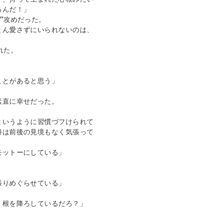
んだ！」

攻めだった。

とん愛さずにいられないのは、
た。

とがあると思う」

直に幸せだった。

というように習慣づフけられて
勝は前後の見境もなく気張って
ットーにしている」



りめぐらせている」

根を降ろしているだろ？」
