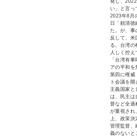
発し、20
い」と言っ
2023年
日「頼清徳
た。が、事
反して、米
る。台湾の
人しく控え
「台湾有事
アの平和を
第四に権威
ト会議を開
主義国家と
は、民主は
督など全過
が重視され
上、政策決
管理監督、
義のないと