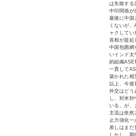
は失敗する
中印関係が
最後に中国
くないが、
ャクしてい
首相が提起
中国包囲網
いインド太
的組織AS
一貫してA
築かれた相
以上、今後
外交はどう
し、対米対
いる。が、
主流は依然
止力強化一
差しはまだ
しかし、期