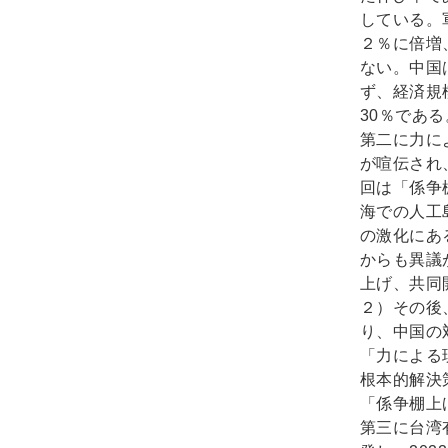
している。
２％に倍増
ない。中国
ず、経済規
30％である
第二に力に
が喧伝され
回は「係争
海での人工
の激化にあ
からも異議
上げ、共同
２）その後
り、中国の
「力による
根本的解決
「係争棚上
第三に台湾