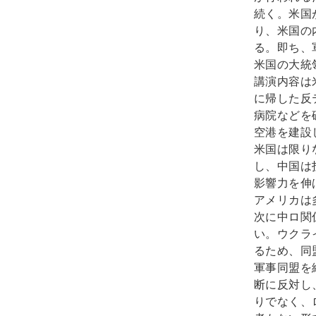
続く。米国
り、米国の
る。即ち、
米国の大統
講演内容は
に帰した反
病院などを
空港を建設
米国は限り
し、中国は
影響力を伸
アメリカは
次に中ロ関
い。ウクラ
るため、同
軍事同盟を
断に反対し
りでなく、