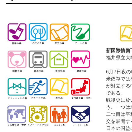
新国際情勢
福井県立
6月7日夜
米依存では
が対立する
である。
戦後史に於
う。一つは
二つ目は平
交を展開す
日本の国益