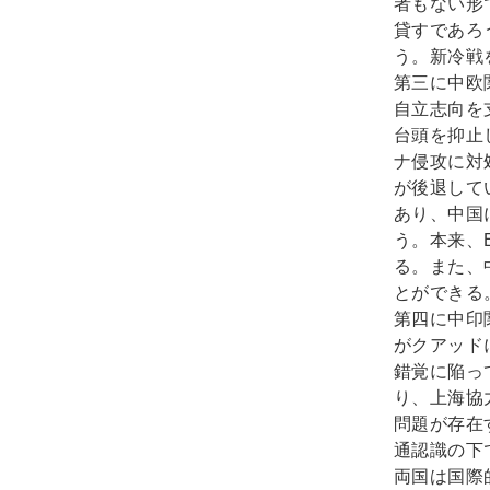
者もない形
貸すであろ
う。新冷戦
第三に中欧
自立志向を
台頭を抑止
ナ侵攻に対
が後退して
あり、中国
う。本来、
る。また、
とができる
第四に中印
がクアッド
錯覚に陥っ
り、上海協
問題が存在
通認識の下
両国は国際