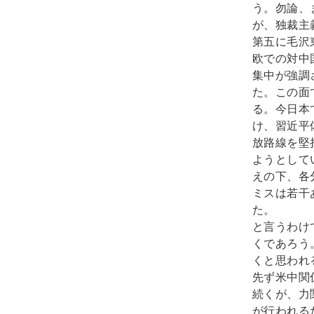
う。勿論、
が、独裁主
第五に毛沢
欧での対中
集中が強調
た。この面
る。今日本
け、習近平
放路線を堅
ようとして
えの下、各
ミスは若干
た。
と言うわけ
くであろう
くと思われ
先ず米中関
続くが、力
が行われる