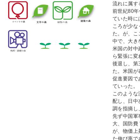
流れに属す
前世紀80
ていた時に
ころが少な
た。が、こ
中で、大き
米国の対中
ら緊張に変
後退し、第
た。米国が
促進要因で
ていった。
このような
配し、日中
調を指摘し
先ず中国軍
大、国防費
が、物価上
た伸び率で