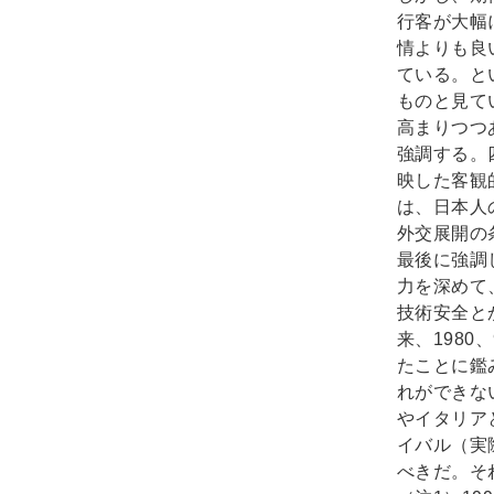
行客が大幅
情よりも良
ている。と
ものと見て
高まりつつ
強調する。
映した客観
は、日本人
外交展開の
最後に強調
力を深めて
技術安全と
来、198
たことに鑑
れができな
やイタリア
イバル（実
べきだ。そ