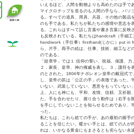
いえるほど、人間を動物よりも高めたのは手で
マイクロチップを造るのも人間の手なら、パソ
る。すべての道具、用具、兵器、その他の製品
のも手である。私たちが私たちの感情や意志を
る。これらはすべて話し言葉や書き言葉に反映
も反映されている。私たちはhandcraft（手細工）
handiwork（手仕事）firsthand(じかに）put
ら、片手、両手の絵は、仕事、技術、細工など
のである。
「紋章学」では１.信仰の誓い、祝福、保護、力
２．家長、皇帝、神の権威を表し、３，護符を
のとされた。1804年ナポレオン皇帝の戴冠式
し、皇帝の笏は「公正の手」の表徴であった。
いない、武装していない、悪意をもっていない
上、人にも神にも、平和、友情、信頼、又祈願
た。手を合わせたり、握り合う動作は（右手を
を手にしていないことを知らせるためであり、
った。
私たちは、これら総ての手が、あの最初の握手
ることを信じたい。暖かい手とは、総ての人が
れは、いかなる黄金にもまさるとも劣らない永