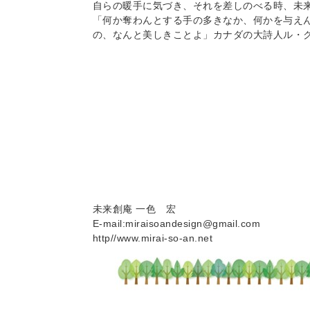
自らの暖手に気づき、それを差しのべる時、未
「何か奪わんとする手の多きなか、何かを与え
の、なんと美しきことよ」カナダの大詩人ル・
未来創庵 一色 宏
E-mail:miraisoandesign@gmail.com
http//www.mirai-so-an.net