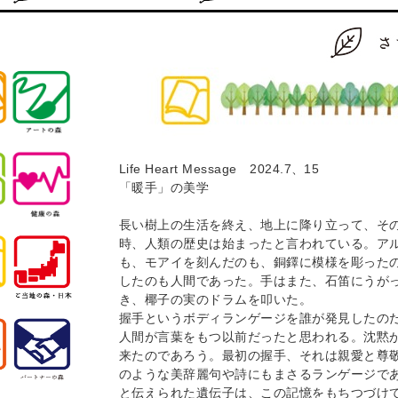
Life Heart Message 2024.7、15
「暖手」の美学
長い樹上の生活を終え、地上に降り立って、そ
時、人類の歴史は始まったと言われている。ア
も、モアイを刻んだのも、銅鐸に模様を彫った
したのも人間であった。手はまた、石笛にうが
き、椰子の実のドラムを叩いた。
握手というボディランゲージを誰が発見したの
人間が言葉をもつ以前だったと思われる。沈黙
来たのであろう。最初の握手、それは親愛と尊
のような美辞麗句や詩にもまさるランゲージで
と伝えられた遺伝子は、この記憶をもちつづけ