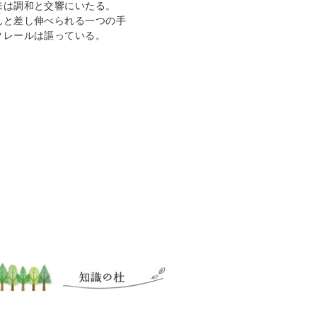
来は調和と交響にいたる。
んと差し伸べられる一つの手
クレールは謳っている。