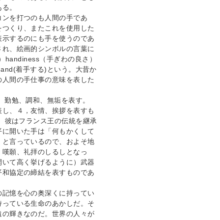
ある。
コンを打つのも人間の手であ
をつくり、またこれを使用した
表示するのにも手を使うのであ
され、絵画的シンボルの言葉に
handiness（手ぎわの良さ）
 in hand(着手する)という。大昔か
の人間の手仕事の意味を表した
、勤勉、調和、無垢を表す。
表し、４，友情、挨拶を表すも
で、彼はフランス王の伝統を継承
平に開いた手は「何もかくして
」と言っているので、およそ地
、嘆願、礼拝のしるしとなっ
開いて高く挙げるように）武器
平和協定の締結を表すものであ
の記憶を心の奥深くに持ってい
持っている生命のあかしだ。そ
遠の輝きなのだ。世界の人々が