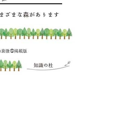
ムの衰微⓹掲載版