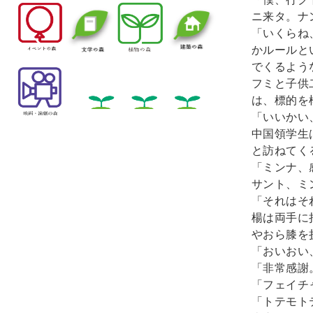
ニ来タ。ナ
「いくらね
かルールと
でくるよう
フミと子供
は、標的を
「いいかい
中国領学生
と訪ねてく
「ミンナ、
サント、ミ
「それはそ
楊は両手に
やおら膝を
「おいおい
「非常感謝
「フェイチ
「トテモト