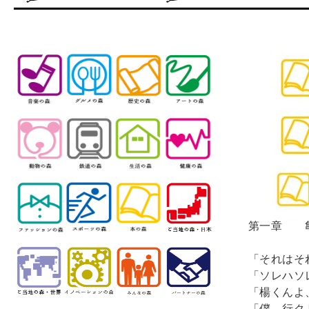
第一章　　
「それはそ
「ソレハソ
「楊くんよ
「僕、行ク