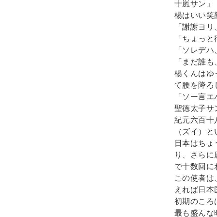
十嵐サン」

楊はいい笑
「謝謝ヨリ
「ちょっと
「ソレデハ
「まだ誰も
楊くんはゆ
て腰を降ろし
「ソー言エ
聖徳太子サ
紀元六百十
（ズイ）と
日本はちょ
り、さらに
で十数回に
この使者は
えれば日本
初期のころ
最も盛んな