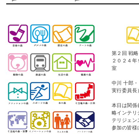
第２回 戦
２０２４年
室
中川 十郎
実行委員長
本日は関係
略インテリ
テリジェン
参加の皆様