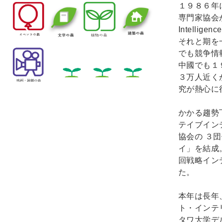
１９８６年
専門家協会が
Intelli
それと期を
でも競争情
中國でも１
３万人近く
究が熱心に
かかる趨勢
テイブイン
協会の ３
イ」を結成
回戦略イン
た。
本年は長年
ト・インテ
タワ大学デ