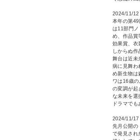
2024/11/1
本年の第4
は11部門
め、作品賞
効果賞、衣
しからぬ作
舞台は近未
病に見舞わ
め新生物は
ワは16歳
の変調が起
な未来を選
ドラマでも
2024/11/1
先月公開の
で発見され