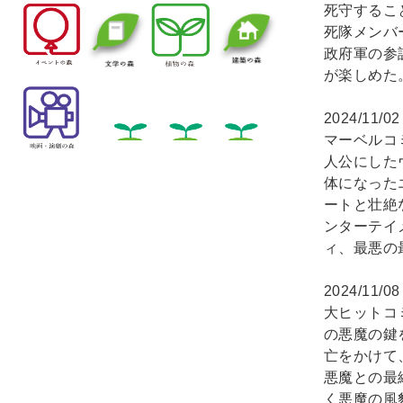
死守するこ
死隊メンバ
政府軍の参
が楽しめた
2024/11/0
マーベルコ
人公にした
体になった
ートと壮絶
ンターテイ
ィ、最悪の
2024/11/0
大ヒットコ
の悪魔の鍵
亡をかけて
悪魔との最
く悪魔の風