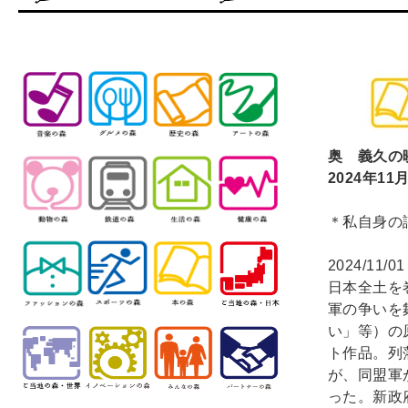
奥 義久の
2024
年11
＊私自身の
2024/11/0
日本全土を
軍の争いを
い」等）の
ト作品。列
が、同盟軍
った。新政