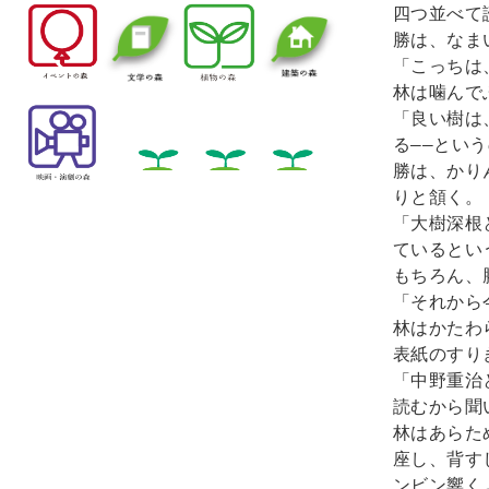
四つ並べて
勝は、なま
「こっちは
林は噛んで
「良い樹は
る――とい
勝は、かり
りと頷く。

「大樹深根
ているとい
もちろん、
「それから
林はかたわ
表紙のすり
「中野重治
読むから聞
林はあらた
座し、背す
ンビン響く