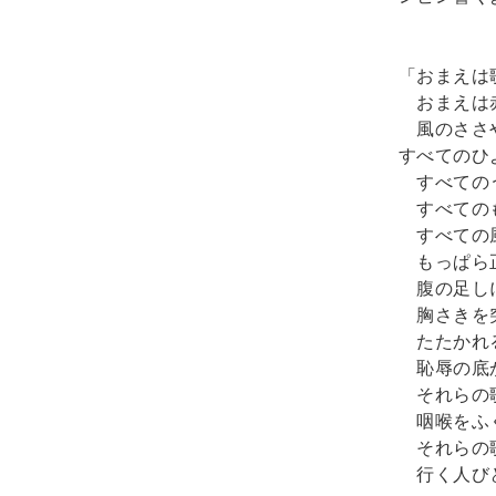
「おまえは歌
　おまえは
　風のささ
すべてのひ
　すべての
　すべての
　すべての
　もっぱら
　腹の足し
　胸さきを
　たたかれ
　恥辱の底
　それらの歌
　咽喉をふ
　それらの歌
　行く人び