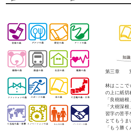
第三章　　
林はここで
の上に紙切
「良樹細根」
「大樹深根」
習字の苦手
とてもうま
「もう勝く