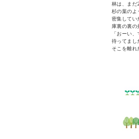
林は、まだ
杉の葉のよ
密集していた
庫裏の裏の
「おーい、
待ってまし
そこを離れた