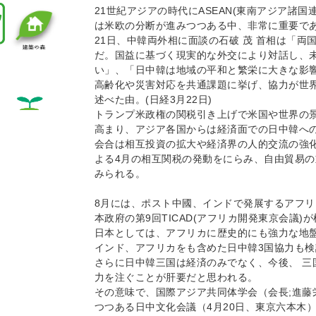
21世紀アジアの時代にASEAN(東南アジア諸
は米欧の分断が進みつつある中、非常に重要で
21日、中韓両外相に面談の石破 茂 首相は「両
だ。国益に基づく現実的な外交により対話し、
い」、「日中韓は地域の平和と繁栄に大きな影
高齢化や災害対応を共通課題に挙げ、協力が世
述べた由。(日経3月22日)
トランプ米政権の関税引き上げで米国や世界の
高まり、アジア各国からは経済面での日中韓へ
会合は相互投資の拡大や経済界の人的交流の強
よる4月の相互関税の発動をにらみ、自由貿易
みられる。
8月には、ポスト中國、インドで発展するアフ
本政府の第9回TICAD(アフリカ開発東京会議)
日本としては、アフリカに歴史的にも強力な地
インド、アフリカをも含めた日中韓3国協力も
さらに日中韓三国は経済のみでなく、今後、 三
力を注ぐことが肝要だと思われる。
その意味で、国際アジア共同体学会（会長;進藤
つつある日中文化会議（4月20日、東京六本木