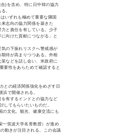
国連合)を含め、特に日中韓の協力
ある。
国はいずれも極めて重要な隣国
未来志向の協力関係を築きた
響力と責任を有している。少子
界に向けた貢献につながる」と
景気の下振れリスクへ警戒感が
の期待が高まりつつある。外相
化策などを話し会い、米政府に
の重要性をあらためて確認すると
リカとの経済関係強化をめざす日
が横浜で開催される。
盤を有するインドとの協力など
検討してもらいたいものだ。
国の文化。観光、健康交流にも
栄一筑波大学名誉教授）が進め
）の動きが注目される。この会議