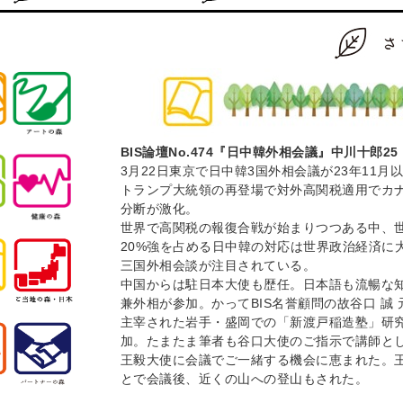
BIS論壇No.474『日中韓外相会議』中川十郎25
3月22日東京で日中韓3国外相会議が23年11
トランプ大統領の再登場で対外高関税適用でカ
分断が激化。
世界で高関税の報復合戦が始まりつつある中、
20%強を占める日中韓の対応は世界政治経済に
三国外相会談が注目されている。
中国からは駐日本大使も歴任。日本語も流暢な
兼外相が参加。かってBIS名誉顧問の故谷口 誠 
主宰された岩手・盛岡での「新渡戸稲造塾」研
加。たまたま筆者も谷口大使のご指示で講師と
王毅大使に会議でご一緒する機会に恵まれた。
とで会議後、近くの山への登山もされた。