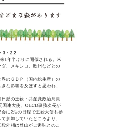
・3・2２
月以来1年半ぶりに開催される。米
ナダ、メキシコ、欧州などとの
世界のＧＤＰ（国内総生産）の
大きな影響を及ぼすと思われ、
知日派の王毅・共産党政治局員
元国連大使、OECD事務次長が
究会に2泊の日程で王毅大使も参
して参加していたところより、
王毅外相は登山がご趣味とのこ