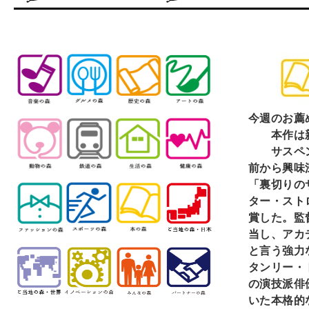
今週のお薦
本作は新
サスペン
前から興味深
「裏切りの
ター・スト
賞した。監督
当し、アカ
と言う強力な
タンリー・
の演技派俳
いた本格的