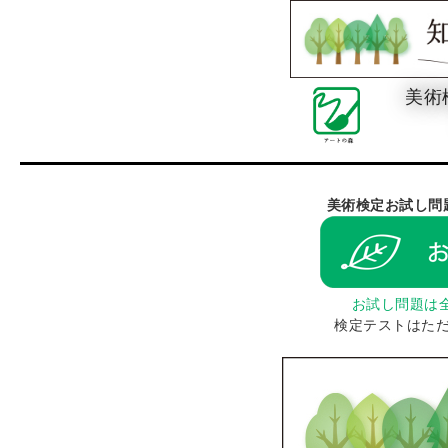
美術
美術検定お試し問
お試し問題は
検定テストはた