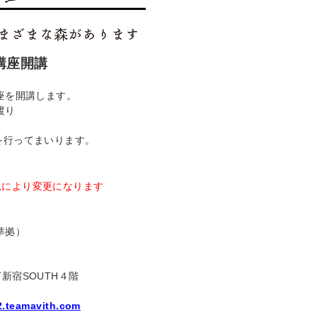
講座開講
座を開講します。
渡り
を行ってまいります。
況により変更になります
準拠）
T
新宿
SOUTH
４階
2.teamavith.com