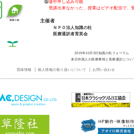
⑤
途中申し込み可能
受講出来なかった、授業はビデオ配信で、
主催者
ＮＰＯ法人知識の杜
医療通訳者育英会
2019
年
10
月
3
日知識の杜フォーラム
来日外国人の医療事情と医療通訳につい
団体情報
個人情報の取り扱いについて
お問い合わせ