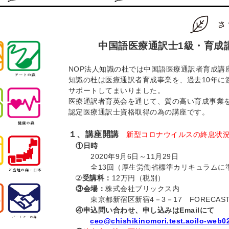
中国語医療通訳士
1
級・育成
NOP
法人知識の杜では中国語医療通訳者育成講
知識の杜は医療通訳者育成事業を、過去
10
年に
サポートしてまいりました。
医療通訳者育英会を通じて、質の高い育成事業
認定医療通訳士資格取得の為の講座です。
１、講座開講
新型コロナウイルスの終息状
①日時
2020
年
9
月
6
日～
11
月
29
日
全
13
回（厚生労働省標準カリキュラムに
➁
受講料：
12
万円（税別）
③会場：
株式会社ブリックス内
東京都新宿区新宿
4
－
3
－
17
FORECAS
④申込問い合わせ、申し込みは
Email
にて
ceo@chishikinomori.test.aoilo-web0