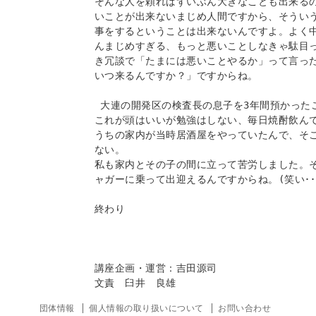
そんな人を頼ればずいぶん大きなことも出来る
いことが出来ないまじめ人間ですから、そうい
事をするということは出来ないんですよ。よく
んまじめすぎる、もっと悪いことしなきゃ駄目
き冗談で「たまには悪いことやるか」って言っ
いつ来るんですか？」ですからね。

 大連の開発区の検査長の息子を3年間預かったことがあります。

これが頭はいいが勉強はしない、毎日焼酎飲んで
うちの家内が当時居酒屋をやっていたんで、そ
ない。

私も家内とその子の間に立って苦労しました。
ャガーに乗って出迎えるんですからね。(笑い･･･
終わり

講座企画・運営：吉田源司

団体情報
個人情報の取り扱いについて
お問い合わせ