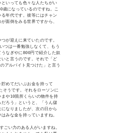
いといっても色々な人たちがい
50歳になっているのですね。こ
いる年代です。彼等にはチャン
のが面倒をみる世界ですから、
やつが迎えに来ていたのです。
そいつは一番勉強しなくて、もう
うなぎやに800円で紹介した奴
ないと言うのです。それで「ど
円のアルバイト見つけた」と言う
を貯めてだいぶお金を持って
ったそうです。それをローソンに
まや10箇所くらいの物件を持
るだろう」というと、「うん儲
走になりましたが、次の日から
はみな金を持っていますね。
