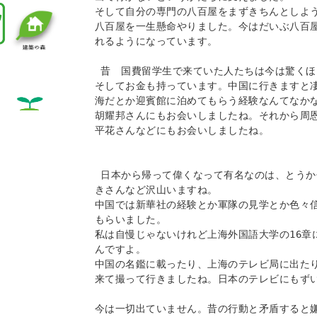
そして自分の専門の八百屋をまずきちんとしよう
八百屋を一生懸命やりました。今はだいぶ八百
れるようになっています。

 昔　国費留学生で来ていた人たちは今は驚くほど高い地位に出世しています。
そしてお金も持っています。中国に行きますと
海だとか迎賓館に泊めてもらう経験なんてなかな
胡耀邦さんにもお会いしましたね。それから周
平花さんなどにもお会いしましたね。

 日本から帰って偉くなって有名なのは、とうかせんさん。ぶたいいさん。おお
きさんなど沢山いますね。

中国では新華社の経験とか軍隊の見学とか色々
もらいました。

私は自慢じゃないけれど上海外国語大学の16章
んですよ。

中国の名鑑に載ったり、上海のテレビ局に出た
来て撮って行きましたね。日本のテレビにもずい
今は一切出ていません。昔の行動と矛盾すると嫌