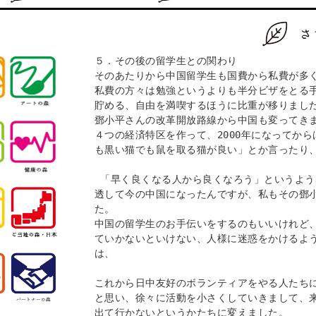
５．その後の留学生との関わり

そのあたりから中国留学生も国費から私費が多く
私費の方々は勉強というよりも半分ビザをとる
貯める、自由を満喫するほうに比重が移りました
鄧小平さんの改革開放路線から中国も変ってきま
４つの経済特区を作って、2000年になってか
も黒い猫でも鼠を取る猫が良い」とか言ったり、
 「早く良くなる人から良くなろう」というような話が出て、それがみんなに浸
透して今の中国になったんですが、私もその鄧
た。

中国の留学生のお手伝いをするのもいいけれど
ていかないといけない、人様に迷惑をかけるよ
は、

これから日中友好のボランティアをやる人たち
と思い、徐々に活動を小さくしていきまして、
出て行かないというかたちに変えました。
