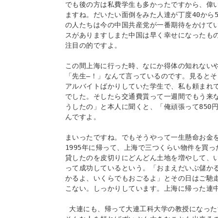
でも後の方は私費学生も多かったですから、偉
ますね。だいたい面倒をみた人達が丁度40から
の人たちは今の中国共産党が一番期待をかけて
スがありますしまた中国は早く幸せになったも
注目の的ですよ。

この間上海に行った時、なにか得体の知れない
「先生―！」なんて言っているのです。見ると
アルバイトばかりしていた学生で、私も頼まれて
でした。そしたら交通費貰って一週間でもう来
うしたの」と本人に聞くと、「俺頑張って850
んですよ。

まいったですね。でもそうやって一生懸命お金
1995年に帰って、上海で三つくらい物件を買
貸したのを皮切りにどんどん土地を増やして、い
って成功しているという。「おまえだいぶ儲か
かるよ、いくらでもおごるよ」とその日はご馳
こない。しっかりしています。上海に帰った連中
 大連にも、帰って大連工科大学の教授になったすごい力のある人がいますね。