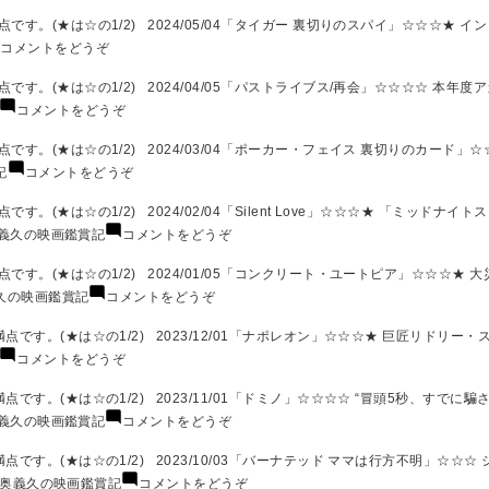
義
9
記
画
久
す。(★は☆の1/2) 2024/05/04「タイガー 裏切りのスパイ」☆☆☆★ イ
月)
24
鑑
の
(奥
コメントをどうぞ
年
賞
映
義
8
記
画
久
す。(★は☆の1/2) 2024/04/05「パストライブス/再会」☆☆☆☆ 本年度
月)
24
鑑
の
(奥
コメントをどうぞ
年
賞
映
義
7
記
画
久
す。(★は☆の1/2) 2024/03/04「ポーカー・フェイス 裏切りのカード」☆
月)
2024
鑑
の
(奥
記
コメントをどうぞ
年
賞
映
義
6
記
画
久
★は☆の1/2) 2024/02/04「Silent Love」☆☆☆★ 「ミッドナイト
月)
24
鑑
の
(奥
義久の映画鑑賞記
コメントをどうぞ
年
賞
映
義
5
記
画
久
す。(★は☆の1/2) 2024/01/05「コンクリート・ユートピア」☆☆☆★ 
月)
24
鑑
の
(奥
久の映画鑑賞記
コメントをどうぞ
年
賞
映
義
4
記
画
久
です。(★は☆の1/2) 2023/12/01「ナポレオン」☆☆☆★ 巨匠リドリー・
月)
24
鑑
の
(奥
コメントをどうぞ
年
賞
映
義
3
記
画
久
す。(★は☆の1/2) 2023/11/01「ドミノ」☆☆☆☆ “冒頭5秒、すでに騙
月)
2024
鑑
の
(奥
義久の映画鑑賞記
コメントをどうぞ
年
賞
映
義
2
記
画
久
です。(★は☆の1/2) 2023/10/03「バーナテッド ママは行方不明」☆☆☆
月)
2024
鑑
の
(奥
奥義久の映画鑑賞記
コメントをどうぞ