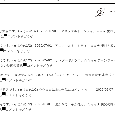
満点です。(★は☆の1/2) 2025/07/01「アスファルト・シティ」☆☆★ 犯
(奥
賞記
コメントをどうぞ
義
久
す。(★は☆の1/2) 2025/07/01「アスファルト・シティ」☆☆★ 犯罪と
の
(奥
コメントをどうぞ
映
義
画
久
す。(★は☆の1/2) 2025/05/02「サンダーボルツ＊」☆☆☆★ アベンジ
鑑
の
(奥
義久の映画鑑賞記
コメントをどうぞ
賞
映
義
記
画
久
す。(★は☆の1/2) 2025/04/03「エミリア・ペレス」☆☆☆☆★ 本年度ア
25
鑑
の
(奥
記
コメントをどうぞ
年
賞
映
義
7
記
画
久
す。(★は☆の1/2) ☆☆☆☆以上の作品にコメントあり。 2025/02/07「366
月・
25
鑑
の
(奥
記
コメントをどうぞ
8
年
賞
映
義
月)
7
記
画
久
す。(★は☆の1/2) 2025/01/01「夏が来て、冬が往く」☆☆☆★ 実父の葬
月)
25
鑑
の
(奥
記
コメントをどうぞ
年
賞
映
義