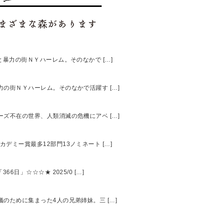
罪と暴力の街ＮＹハーレム。そのなかで […]
暴力の街ＮＹハーレム。そのなかで活躍す […]
ャーズ不在の世界、人類消滅の危機にアベ […]
カデミー賞最多12部門13ノミネート […]
日」☆☆☆★ 2025/0 […]
儀のために集まった4人の兄弟姉妹。三 […]