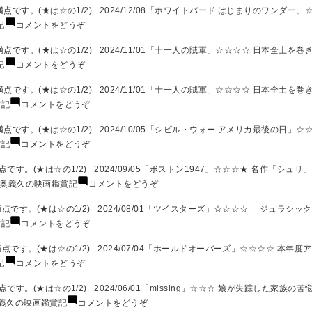
5
記
画
久
です。(★は☆の1/2) 2024/12/08「ホワイトバード はじまりのワンダー」
月)
25
鑑
の
(奥
記
コメントをどうぞ
年
賞
映
義
４
記
画
久
です。(★は☆の1/2) 2024/11/01「十一人の賊軍」☆☆☆☆ 日本全土を巻
月)
25
鑑
の
(奥
記
コメントをどうぞ
年
賞
映
義
2
記
画
久
です。(★は☆の1/2) 2024/11/01「十一人の賊軍」☆☆☆☆ 日本全土を巻
月
25
鑑
の
(奥
賞記
コメントをどうぞ
3
年
賞
映
義
月)
1
記
画
久
です。(★は☆の1/2) 2024/10/05「シビル・ウォー アメリカ最後の日」☆
月)
24
鑑
の
(奥
賞記
コメントをどうぞ
年
賞
映
義
12
記
画
久
。(★は☆の1/2) 2024/09/05「ボストン1947」☆☆☆★ 名作「シュリ
月)
24
鑑
の
(奥
奥義久の映画鑑賞記
コメントをどうぞ
年
賞
映
義
11
記
画
久
す。(★は☆の1/2) 2024/08/01「ツイスターズ」☆☆☆☆ 「ジュラシッ
月)
24
鑑
の
(奥
賞記
コメントをどうぞ
年
賞
映
義
11
記
画
久
す。(★は☆の1/2) 2024/07/04「ホールドオーバーズ」☆☆☆☆ 本年度
月)
24
鑑
の
(奥
記
コメントをどうぞ
年
賞
映
義
10
記
画
久
。(★は☆の1/2) 2024/06/01「missing」☆☆☆ 娘が失踪した家族の
月)
24
鑑
の
(奥
義久の映画鑑賞記
コメントをどうぞ
年
賞
映