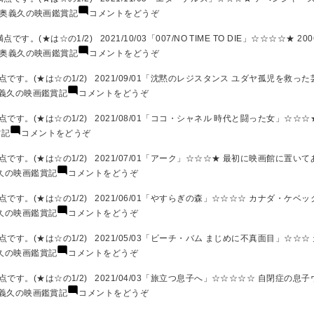
月)
2022
鑑
の
(奥
奥義久の映画鑑賞記
コメントをどうぞ
年
賞
映
義
２
記
画
久
☆の1/2) 2021/10/03「007/NO TIME TO DIE」☆☆☆☆★ 2006年
月)
2022
鑑
の
(奥
奥義久の映画鑑賞記
コメントをどうぞ
年
賞
映
義
1
記
画
久
す。(★は☆の1/2) 2021/09/01「沈黙のレジスタンス ユダヤ孤児を救った
月)
2021
鑑
の
(奥
義久の映画鑑賞記
コメントをどうぞ
年
賞
映
義
12
記
画
久
。(★は☆の1/2) 2021/08/01「ココ・シャネル 時代と闘った女」☆☆☆★
月)
2021
鑑
の
(奥
賞記
コメントをどうぞ
年
賞
映
義
11
記
画
久
す。(★は☆の1/2) 2021/07/01「アーク」☆☆☆★ 最初に映画館に置いて
月)
2021
鑑
の
(奥
久の映画鑑賞記
コメントをどうぞ
年
賞
映
義
10
記
画
久
す。(★は☆の1/2) 2021/06/01「やすらぎの森」☆☆☆☆ カナダ・ケベ
月)
2021
鑑
の
(奥
久の映画鑑賞記
コメントをどうぞ
年
賞
映
義
9
記
画
久
す。(★は☆の1/2) 2021/05/03「ビーチ・バム まじめに不真面目」☆☆☆
月)
2021
鑑
の
(奥
久の映画鑑賞記
コメントをどうぞ
年
賞
映
義
8
記
画
久
す。(★は☆の1/2) 2021/04/03「旅立つ息子へ」☆☆☆☆☆ 自閉症の息子
月)
2021
鑑
の
(奥
義久の映画鑑賞記
コメントをどうぞ
年
賞
映
義
7
記
画