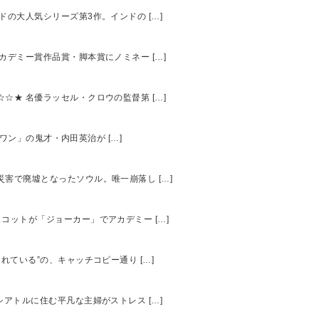
ンドの大人気シリーズ第3作。インドの […]
アカデミー賞作品賞・脚本賞にノミネー […]
☆☆★ 名優ラッセル・クロウの監督第 […]
スワン」の鬼才・内田英治が […]
大災害で廃墟となったソウル。唯一崩落し […]
スコットが「ジョーカー」でアカデミー […]
されている”の、キャッチコピー通り […]
 シアトルに住む平凡な主婦がストレス […]