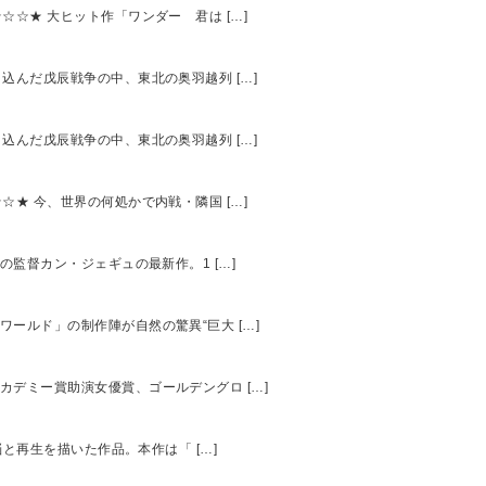
☆☆☆★ 大ヒット作「ワンダー 君は […]
き込んだ戊辰戦争の中、東北の奥羽越列 […]
き込んだ戊辰戦争の中、東北の奥羽越列 […]
☆☆★ 今、世界の何処かで内戦・隣国 […]
」の監督カン・ジェギュの最新作。1 […]
クワールド」の制作陣が自然の驚異“巨大 […]
アカデミー賞助演女優賞、ゴールデングロ […]
苦悩と再生を描いた作品。本作は「 […]