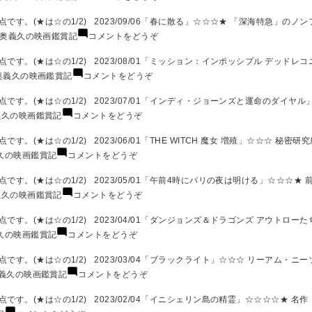
年
賞
映
義
1
記
画
久
す。(★は☆の1/2) 2023/09/06「春に散る」☆☆☆★ 「深海特急」のノ
月)
2023
鑑
の
(奥
奥義久の映画鑑賞記
コメントをどうぞ
年
賞
映
義
12
記
画
久
。(★は☆の1/2) 2023/08/01「ミッション：インポッシブル デッドレコニ
月)
2023
鑑
の
(奥
奥義久の映画鑑賞記
コメントをどうぞ
年
賞
映
義
11
記
画
久
。(★は☆の1/2) 2023/07/01「インディ・ジョーンズと運命のダイヤル」☆
月)
2023
鑑
の
(奥
義久の映画鑑賞記
コメントをどうぞ
年
賞
映
義
10
記
画
久
(★は☆の1/2) 2023/06/01「THE WITCH 魔女 増殖」☆☆☆ 秘密研
月)
2023
鑑
の
(奥
久の映画鑑賞記
コメントをどうぞ
年
賞
映
義
９
記
画
久
す。(★は☆の1/2) 2023/05/01「午前4時にパリの夜は明ける」☆☆☆★ 
月)
2023
鑑
の
(奥
義久の映画鑑賞記
コメントをどうぞ
年
賞
映
義
8
記
画
久
。(★は☆の1/2) 2023/04/01「ダンジョンズ＆ドラゴンズ アウトローたち
月)
2023
鑑
の
(奥
久の映画鑑賞記
コメントをどうぞ
年
賞
映
義
7
記
画
久
す。(★は☆の1/2) 2023/03/04「ブラックライト」☆☆☆ リーアム・ニー
月)
2023
鑑
の
(奥
義久の映画鑑賞記
コメントをどうぞ
年
賞
映
義
6
記
画
久
す。(★は☆の1/2) 2023/02/04「イニシェリン島の精霊」☆☆☆☆★ 名
月)
2023
鑑
の
(奥