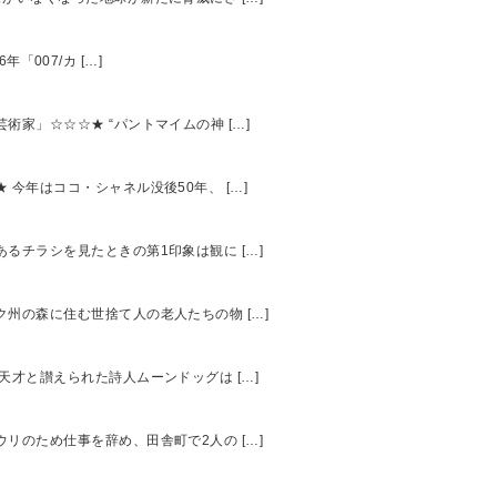
「007/カ […]
芸術家」☆☆☆★ “パントマイムの神 […]
 今年はココ・シャネル没後50年、 […]
あるチラシを見たときの第1印象は観に […]
ック州の森に住む世捨て人の老人たちの物 […]
 天才と讃えられた詩人ムーンドッグは […]
ウリのため仕事を辞め、田舎町で2人の […]