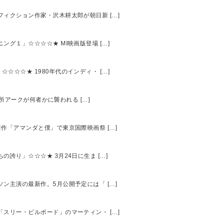
ンフィクション作家・沢木耕太郎が朝日新 […]
ング１」☆☆☆☆★ MI映画版登場 […]
☆☆☆★ 1980年代のインディ・ […]
究所アークが何者かに襲われる […]
前作「アマンダと僕」で東京国際映画祭 […]
の誇り」☆☆☆★ 3月24日に生ま […]
ソン主演の最新作。5月公開予定には「 […]
作「スリー・ビルボード」のマーティン・ […]