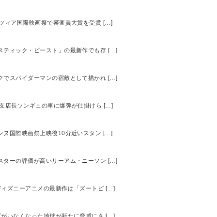
ネツィア国際映画祭で審査員大賞を受賞 […]
タスティック・ビースト」の最新作でも存 […]
ックでスパイダーマンの宿敵として描かれ […]
行支店長ソンギュの車に爆弾が仕掛けら […]
ンヌ国際映画祭上映後10分近いスタン […]
ンスターの評価が高いリーアム・ニーソン […]
ディズニーアニメの最新作は「ズートピ […]
ズがいなくなった地球が新たに脅威にさ […]