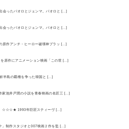
で出会ったパオロとジェンマ。パオロと […]
で出会ったパオロとジェンマ。パオロと […]
クの原作アンチ・ヒーロー破壊神ブラッ […]
クを原作にアニメーション映画「この世 […]
朝鮮半島の覇権を争った韓国と […]
ー作家池井戸潤の小説を青春映画の名匠三 […]
☆☆☆★ 1993年巨匠スティーヴ […]
ク」制作スタジオと007映画２作を監 […]