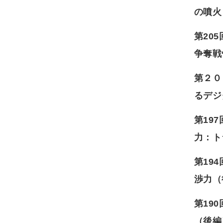
の噴火
第20
争奪戦
第２０
るデジ
第19
力：ト
第19
渉力（
第19
（後編