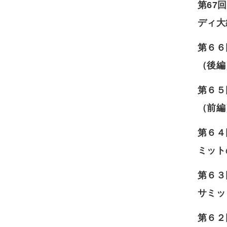
第67
ディ大
第６６
（後編
第６５
（前編
第６４
ミット
第６３
サミッ
第６