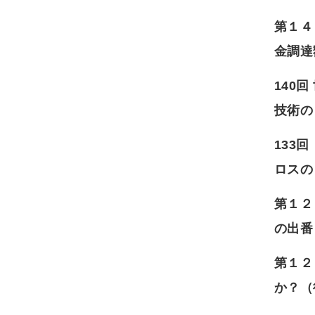
第１４
金調達
140
技術の
133
ロスの
第１２
の出番
第１２
か？（