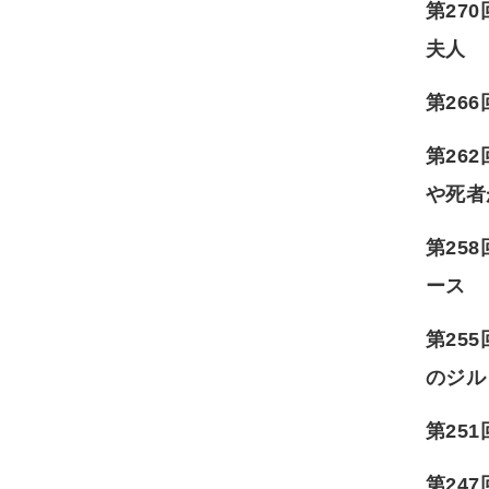
第27
夫人
第26
第26
や死者
第25
ース
第25
のジ
第25
第24