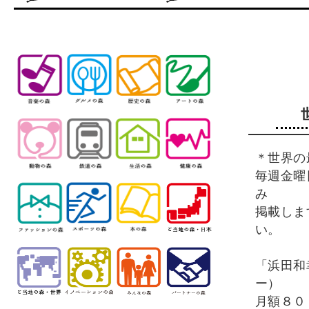
＊世界の
毎週金曜
み
掲載しま
い。
「浜田和
ー）
月額８