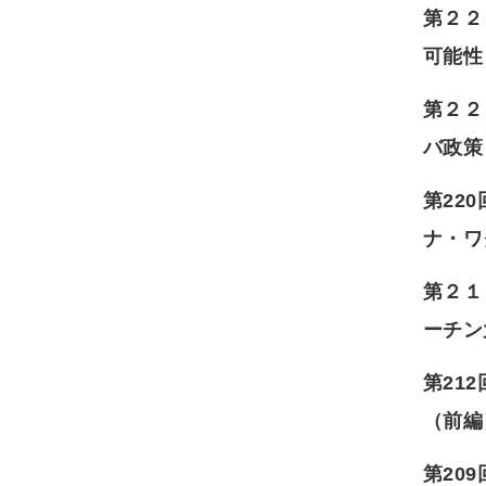
第２２
可能性
第２２
バ政策
第22
ナ・ワ
第２１
ーチン
第21
（前編
第20